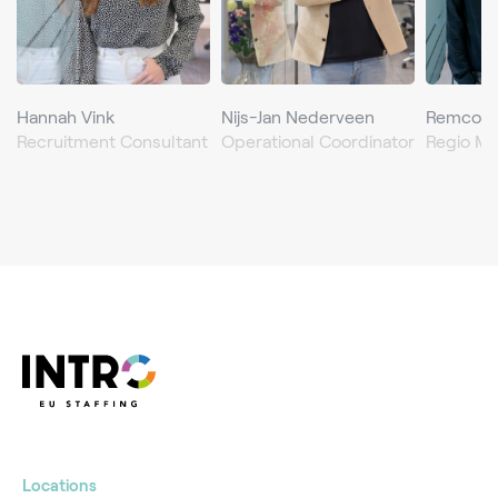
Hannah Vink
Nijs-Jan Nederveen
Remco d
Recruitment Consultant
Operational Coordinator
Regio M
Locations